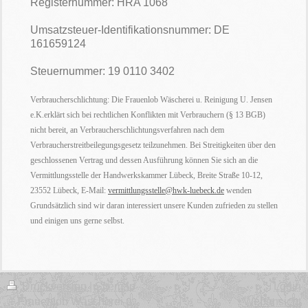
Registernummer: HRA 1068
Umsatzsteuer-Identifikationsnummer: DE
161659124
Steuernummer: 19 0110 3402
Verbraucherschlichtung: Die Frauenlob Wäscherei u. Reinigung U. Jensen
e.K.erklärt sich bei rechtlichen Konflikten mit Verbrauchern (§
13 BGB)
nicht bereit, an Verbraucherschlichtungsverfahren nach dem
Verbraucherstreitbeilegungsgesetz teilzunehmen. Bei Streitigkeiten über den
geschlossenen Vertrag und dessen Ausführung können Sie sich an die
Vermittlungsstelle der Handwerkskammer Lübeck, Breite Straße 10-12,
23552 Lübeck, E-Mail:
vermittlungsstelle@hwk-luebeck.de
wenden
Grundsätzlich sind wir daran interessiert unsere Kunden zufrieden zu stellen
und einigen uns gerne selbst.
Druckversion
|
Sitemap
Login
© Frauenlob Wäscherei u.
Webansicht